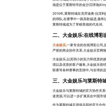
场是位于莱斯特市的金沙贝球场(KingPo
2016年,莱斯特城在克劳迪奥·拉涅利(
的球队,在赛季中一路高歌猛进,最终
莱斯特城成为了草根英雄的代名词.
二、大金娱乐:在线博彩
大金娱乐
,一家专业的在线博彩公司
严密的商业协作关系.大金娱乐官网
大金娱乐,以其弱小的实力和优质的
境以及优质的客户服务,大金娱乐曾
联赛等各种赛事的竞猜中,与全球的
三、大金娱乐与莱斯特城
大金娱乐与莱斯特城的官方协作关系
迷资源,可以进一步扩展其在中国市场
作为莱斯特城足球俱乐部的官方合作