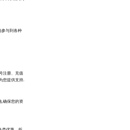
地参与到各种
号注册、充值
为您提供支持.
,确保您的资
各类优惠、折