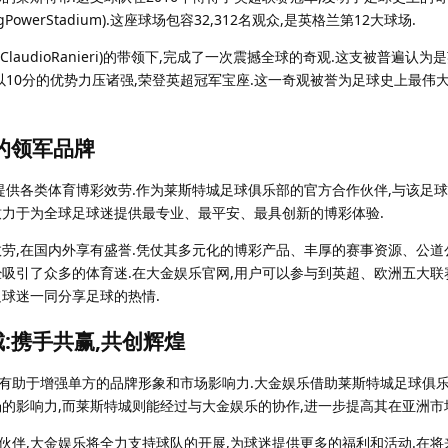
werStadium).这座球场包容32,312名观众,是英格兰第12大球场.
ClaudioRanieri)的带领下,完成了一次震撼全球的奇观.这支被普遍认
以10分的优势力压诸强,荣登英超冠军宝座.这一奇观被誉为足球史上最伟大
的领军品牌
,提供各类体育博彩效劳.作为莱斯特城足球俱乐部的官方合作伙伴,与该足
致力于为全球足球迷提供最专业、最平安、最具创新的博彩体验.
效劳,在国内外享有盛誉.凭仗其多元化的博彩产品、丰厚的赛事资源、公道
经吸引了众多的体育迷.在大金娱乐官网,用户可以参与到英超、欧洲五大联
足球迷一同分享足球的热情.
:携手共赢,共创辉煌
有助于增强单方的品牌形象和市场影响力.大金娱乐借助莱斯特城足球俱
的影响力,而莱斯特城则能经过与大金娱乐的协作,进一步提高其在亚洲市
伙伴,大金娱乐将全力支持球队的开展,为球迷提供更多的福利和活动.在将