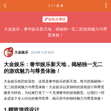
1
/
1
条
站长分享区
大金娱乐：奢华娱乐新天地，揭秘独一无二的游戏魅力与尊
贵体验！
大金娱乐
2023年12月30日
大金娱乐：奢华娱乐新天地，揭秘独一无二
的游戏魅力与尊贵体验！
大金娱乐热烈欢迎您，这里是奢华娱乐的新天地，将为您揭秘独一
无二的游戏魅力与尊贵体验！大金娱乐以其独特的游戏设计和尊贵
服务为特色，为玩家打造了一个充满奢华的游戏殿堂。让我们一同
走进这个令人向往的奢华世界，揭示其中的独特魅力与尊贵体验！
1.精致游戏设计