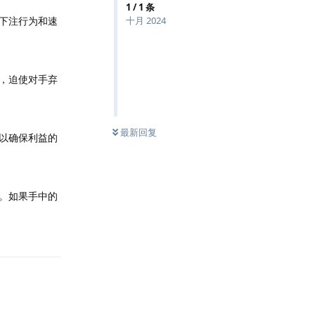
1
/
1
条
下注行为和速
十月 2024
，迫使对手弃
最新回复
以确保利益的
。如果手中的
回复