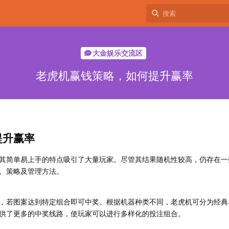
大金娱乐交流区
老虎机赢钱策略，如何提升赢率
提升赢率
其简单易上手的特点吸引了大量玩家。尽管其结果随机性较高，仍存在一
、策略及管理方法。
，若图案达到特定组合即可中奖。根据机器种类不同，老虎机可分为经典
供了更多的中奖线路，使玩家可以进行多样化的投注组合。