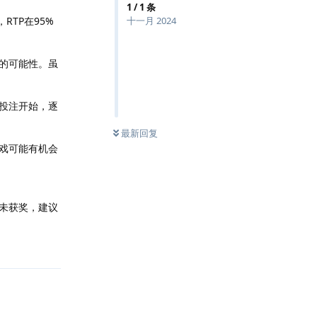
1
/
1
条
TP在95%
十一月 2024
的可能性。虽
投注开始，逐
最新回复
戏可能有机会
未获奖，建议
回复