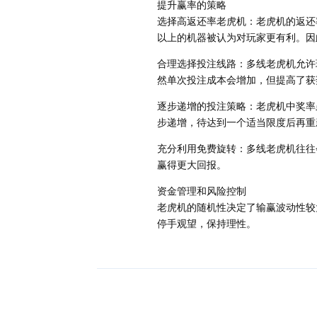
提升赢率的策略
选择高返还率老虎机：老虎机的返还率
以上的机器被认为对玩家更有利。因
合理选择投注线路：多线老虎机允许
然单次投注成本会增加，但提高了获
逐步递增的投注策略：老虎机中奖率
步递增，待达到一个适当限度后再重
充分利用免费旋转：多线老虎机往往
赢得更大回报。
资金管理和风险控制
老虎机的随机性决定了输赢波动性较
停手观望，保持理性。