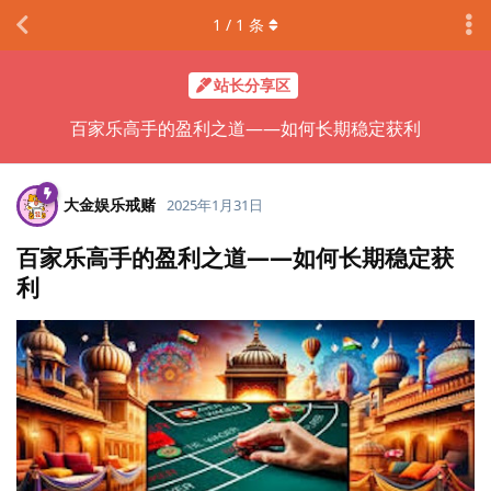
1
/
1
条
站长分享区
百家乐高手的盈利之道——如何长期稳定获利
大金娱乐戒赌
2025年1月31日
百家乐高手的盈利之道——如何长期稳定获
利