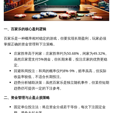
一、百家乐的核心盈利逻辑
百家乐是一种概率相对稳定的游戏，但要实现长期盈利，玩家必须
掌握正确的资金管理和下注策略。
庄家胜率高于闲家：庄家胜率约为50.68%，闲家为49.32%。
虽然庄家需支付5%佣金，但长期来看，投注庄家的优势更稳
定。
回避和局投注：和局的概率仅约8%-9%，赔率虽高，但实际
收益率较低，不适合长期投注。
趋势分析辅助决策：虽然百家乐是独立随机事件，但某些短期
趋势仍可提供一定的下注参考。
二、资金管理与止盈止损策略
固定单位投注法：将总资金分成若干等份，每次下注固定金
额，避免大起大落。