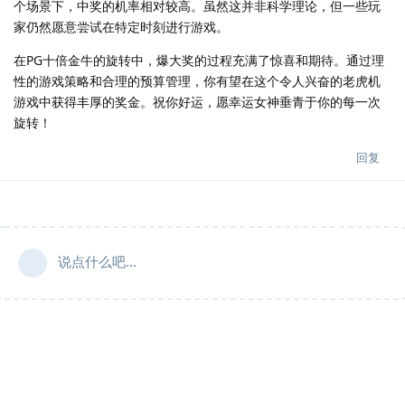
个场景下，中奖的机率相对较高。虽然这并非科学理论，但一些玩
家仍然愿意尝试在特定时刻进行游戏。
在PG十倍金牛的旋转中，爆大奖的过程充满了惊喜和期待。通过理
性的游戏策略和合理的预算管理，你有望在这个令人兴奋的老虎机
游戏中获得丰厚的奖金。祝你好运，愿幸运女神垂青于你的每一次
旋转！
回复
说点什么吧...