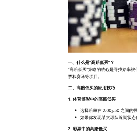
一、什么是“高赔低买”？
“高赔低买”策略的核心是寻找赔率
票和赛马等项目。
二、高赔低买的应用技巧
1. 体育博彩中的高赔低买
选择赔率在 2.00
.50 之间
3
如果你发现某支球队近期状态
2. 彩票中的高赔低买