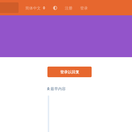
简体中文
注册
登录
登录以回复
最早内容