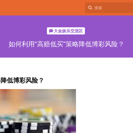
大金娱乐交流区
如何利用“高赔低买”策略降低博彩风险？
略降低博彩风险？