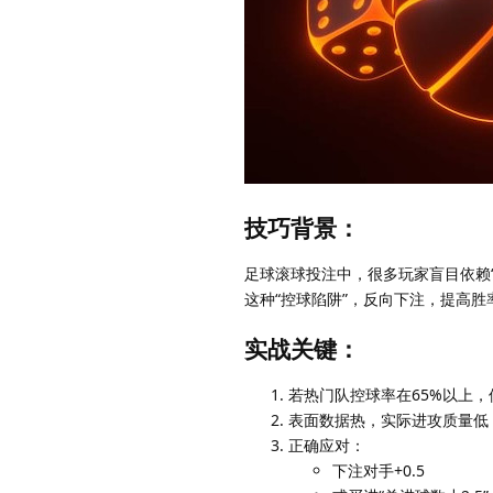
技巧背景：
足球滚球投注中，很多玩家盲目依赖“
这种“控球陷阱”，反向下注，提高胜
实战关键：
若热门队控球率在65%以上，
表面数据热，实际进攻质量低 
正确应对：
下注对手+0.5