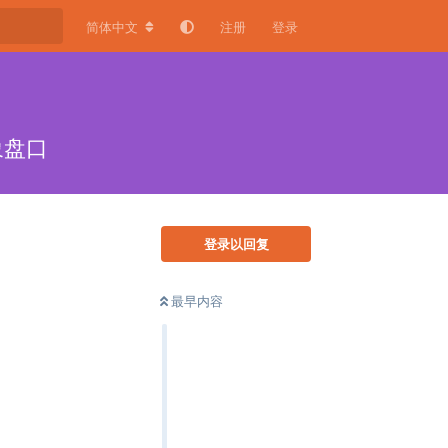
简体中文
注册
登录
象盘口
登录以回复
最早内容