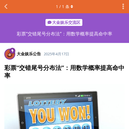
1
/
1
条
大金娱乐交流区
彩票“交错尾号分布法”：用数学概率提高命中率
大金娱乐公告
2025年4月17日
彩票“交错尾号分布法”：用数学概率提高命中
率