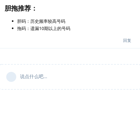
胆拖推荐：
胆码：历史频率较高号码
拖码：遗漏10期以上的号码
回复
说点什么吧...