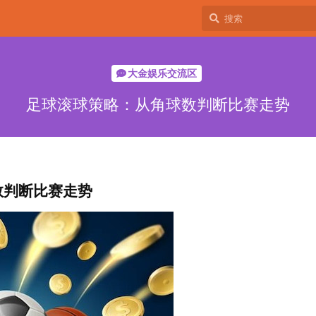
大金娱乐交流区
足球滚球策略：从角球数判断比赛走势
数判断比赛走势