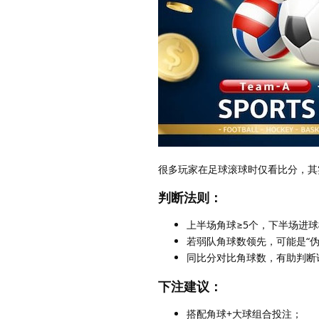
很多玩家在足球滚球时仅看比分，其
判断法则：
上半场角球≥5个，下半场进
若弱队角球数领先，可能是“伪
同比分对比角球数，有助判断
下注建议：
搭配角球+大球组合投注；