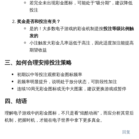
若完全未出现彩金图标，可能处于“吸分期”，建议降低
投注
奖金是否和投注有关？
是的！大多数电子游戏的彩金机制是按
投注等级比例触
发的
小注触发大彩金几率远低于高注，因此适度加注能提高
期望收益
三、如何合理安排投注策略
初期以中等投注观察彩金图标频率
若频率明显提升，说明处于放分状态，可阶段性加注
连续10局无彩金图标或无中大图案，建议更换游戏或暂停
四、结语
理解电子游戏中的彩金图标，不只是看“炫酷动画”，而应分析其背后
机制，把握时机，才能在电子世界中拿下更多真金。
回复