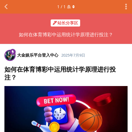
1
/
1
条
站长分享区
如何在体育博彩中运用统计学原理进行投注？
大金娱乐平台登入中心
2025年7月9日
如何在体育博彩中运用统计学原理进行投
注？