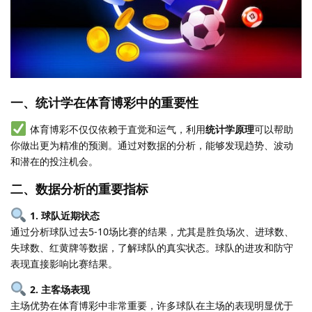
一、统计学在体育博彩中的重要性
体育博彩不仅仅依赖于直觉和运气，利用
统计学原理
可以帮助
你做出更为精准的预测。通过对数据的分析，能够发现趋势、波动
和潜在的投注机会。
二、数据分析的重要指标
1. 球队近期状态
通过分析球队过去5-10场比赛的结果，尤其是胜负场次、进球数、
失球数、红黄牌等数据，了解球队的真实状态。球队的进攻和防守
表现直接影响比赛结果。
2. 主客场表现
主场优势在体育博彩中非常重要，许多球队在主场的表现明显优于