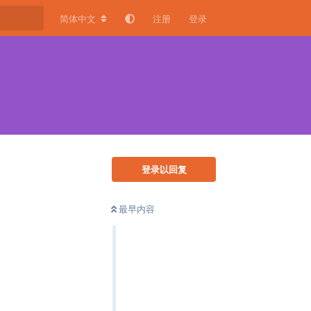
简体中文
注册
登录
登录以回复
最早内容