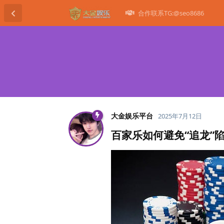
合作联系TG:@seo8686
大金娱乐平台
2025年7月12日
百家乐如何避免“追龙”