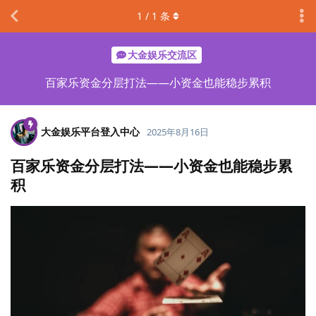
1
/
1
条
大金娱乐交流区
百家乐资金分层打法——小资金也能稳步累积
大金娱乐平台登入中心
2025年8月16日
百家乐资金分层打法——小资金也能稳步累
积