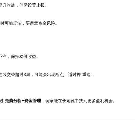
提升收益，但需设置止损。
随时可能反转，要留意资金风险。
下注，保持稳健收益。
连续交替超过8局，可能会出现断点，适时押“重边”。
通过
走势分析+资金管理
，玩家能在长短靴中找到更多盈利机会。