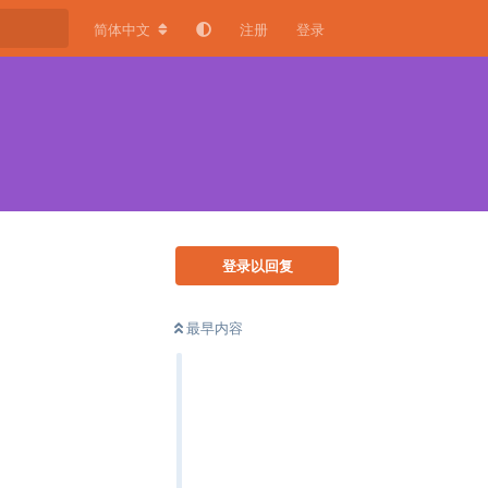
简体中文
注册
登录
登录以回复
最早内容