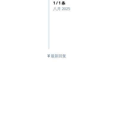
1
/
1
条
八月 2025
最新回复