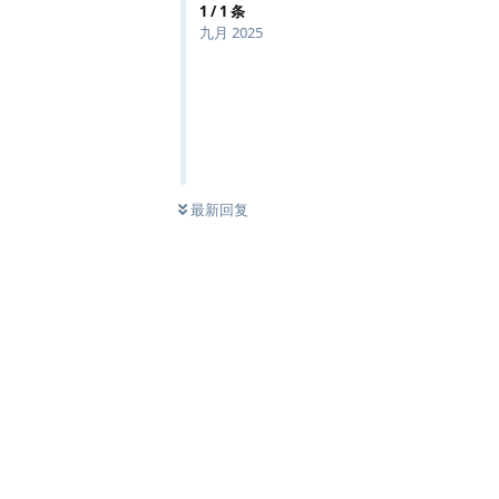
1
/
1
条
九月 2025
最新回复