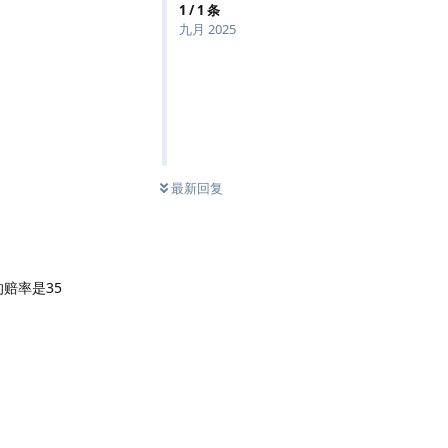
1
/
1
条
九月 2025
最新回复
赔率是35