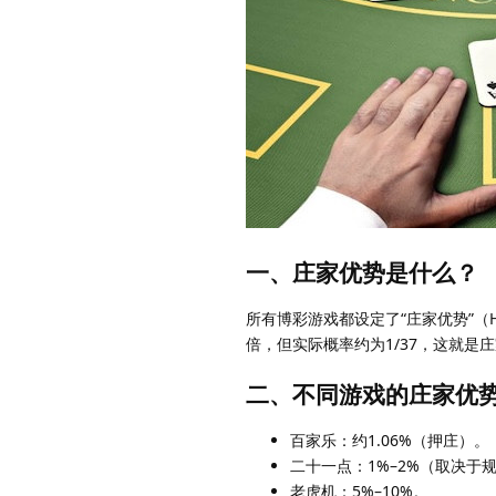
一、庄家优势是什么？
所有博彩游戏都设定了“庄家优势”（H
倍，但实际概率约为1/37，这就是
二、不同游戏的庄家优
百家乐：约1.06%（押庄）。
二十一点：1%–2%（取决于
老虎机：5%–10%。