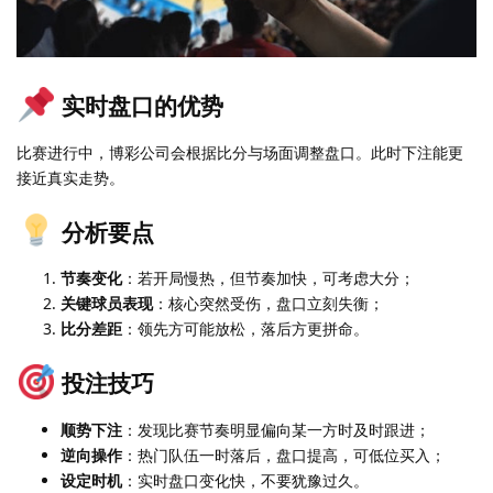
实时盘口的优势
比赛进行中，博彩公司会根据比分与场面调整盘口。此时下注能更
接近真实走势。
分析要点
节奏变化
：若开局慢热，但节奏加快，可考虑大分；
关键球员表现
：核心突然受伤，盘口立刻失衡；
比分差距
：领先方可能放松，落后方更拼命。
投注技巧
顺势下注
：发现比赛节奏明显偏向某一方时及时跟进；
逆向操作
：热门队伍一时落后，盘口提高，可低位买入；
设定时机
：实时盘口变化快，不要犹豫过久。