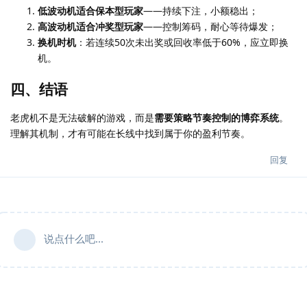
低波动机适合保本型玩家
——持续下注，小额稳出；
高波动机适合冲奖型玩家
——控制筹码，耐心等待爆发；
换机时机
：若连续50次未出奖或回收率低于60%，应立即换
机。
四、结语
老虎机不是无法破解的游戏，而是
需要策略节奏控制的博弈系统
。
理解其机制，才有可能在长线中找到属于你的盈利节奏。
回复
说点什么吧...