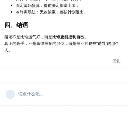
固定筹码预算：提前决定输赢上限；
冷静离场法：无论输赢，都按计划退出。
四、结语
赌场不是比谁运气好，而是
比谁更能控制自己
。
真正的高手，不是赢得最多的那位，而是最不容易被“诱导”的那个
人。
回复
说点什么吧...