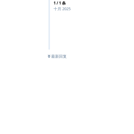
1
/
1
条
十月 2025
最新回复