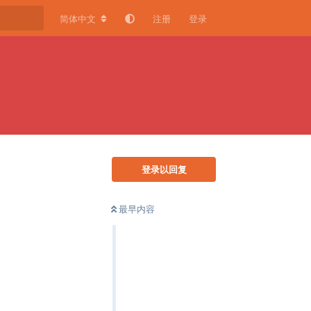
简体中文
注册
登录
登录以回复
最早内容