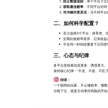
防止数据追踪
：单个平台下注
获取最佳赔率
：不同平台对同
对冲操作更灵活
：当不同平台
二、如何科学配置？
至少选择3个平台：体育类、
定期比较赔率差异，记录收益
不在同一时间段重复下注同类
三、心态与纪律
多平台意味着信息更多、诱惑更大。
保持核心纪律：“不贪、不急、不乱下
结语：
一个聪明的玩家，不止懂赔率、懂数
分散下注，就是主动掌控风险的开始