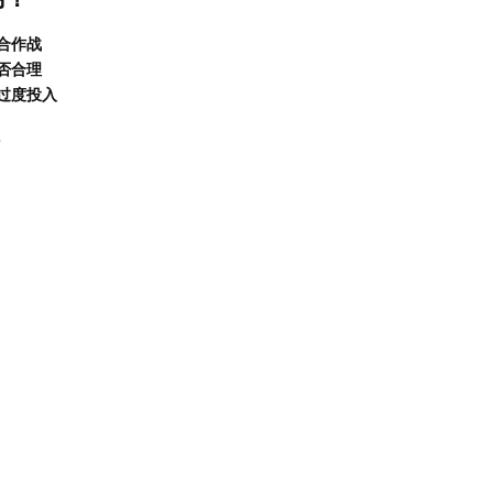
合作战
否合理
过度投入
？