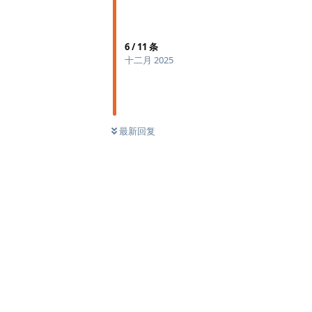
6
/
11
条
十二月 2025
最新回复