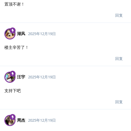
置顶不谢！
回复
湖风
2025年12月19日
楼主辛苦了！
回复
汪宇
2025年12月19日
支持下吧
回复
周杰
2025年12月19日