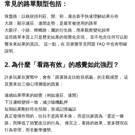
常見的路單類型包括：
珠盤路：以格狀排列莊、閒、和，適合新手快速理解結果分布
大路：顯示連莊、連閒走勢，是最常被使用的路單
大眼仔、小路、蟑螂路：屬於衍生路，用來觀察變化頻率
這些路單本質上只是歷史結果的視覺化呈現， 並不包含任何可以影
響未來結果的資訊。 這一點，在 百家樂常見問題 FAQ 中也有明確
說明。
2. 為什麼「看路有效」的感覺如此強烈？
許多玩家在實戰中，會有「跟著路走比較容易贏」的主觀感受， 這
其實來自三個心理層面的因素：
連續結果帶來的錯覺（例如連莊、連閒）
下注邏輯變得一致，減少隨機亂押
短期結果剛好符合預期，形成記憶偏誤
真正發揮作用的，往往不是路單本身， 而是玩家因為「選定一條
路」而降低了頻繁改注的行為。 換言之，看路的效果，更多體現在
行為管理，而非數學優勢。