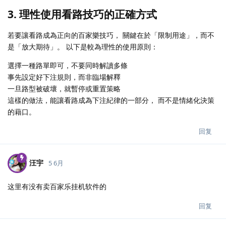
3. 理性使用看路技巧的正確方式
若要讓看路成為正向的百家樂技巧， 關鍵在於「限制用途」，而不
是「放大期待」。 以下是較為理性的使用原則：
選擇一種路單即可，不要同時解讀多條
事先設定好下注規則，而非臨場解釋
一旦路型被破壞，就暫停或重置策略
這樣的做法，能讓看路成為下注紀律的一部分， 而不是情緒化決策
的藉口。
回复
汪宇
5 6月
这里有没有卖百家乐挂机软件的
回复