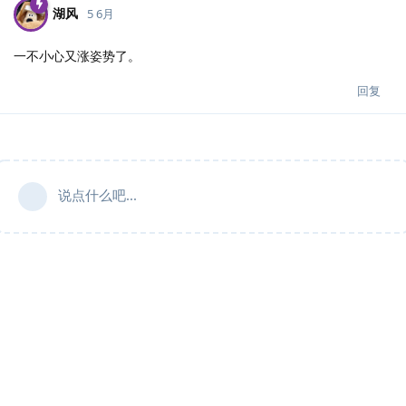
湖风
5 6月
一不小心又涨姿势了。
回复
说点什么吧...