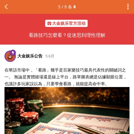
5
/
9
条
大金娱乐官方活动
看路技巧怎麼看？從迷思到理性理解
大金娱乐公告
5 6月
在華語市場中，「看路」幾乎是百家樂技巧最具代表性的關鍵詞之
一。 無論是實體賭場還是線上平台，路單圖表總是佔據顯眼位置，
也讓許多玩家誤以為，只要學會看路，就能提高命中率。