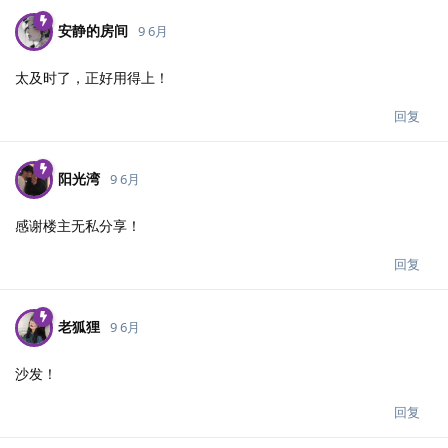
安静的房间
9 6月
太及时了，正好用得上！
回复
阳光湾
9 6月
感谢楼主无私分享！
回复
老狐狸
9 6月
沙发！
回复