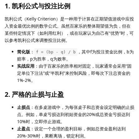
1. 凯利公式与投注比例
凯利公式（Kelly Criterion）是一种用于计算在正期望值游戏中应投
入资金最优比例的数学公式。虽然百家乐的整体期望值为负，但在
某些特定情况下（如利用红利），或在玩家认为自己有“优势”时，可
以参考凯利公式来调整投注比例。
简化版
：
，其中f为投注资金比例，b为
f = (bp - q) / b
赔率，p为胜率，q为败率。
实战应用
：由于百家乐的胜率相对固定，玩家通常会采用“固
定单位下注法”或“半凯利”来控制风险，即每次下注总资金的
1%-2%。
2. 严格的止损与止盈
止损点
：在多桌游戏中，为每张桌子和总资金设定明确的止损
点。例如，单桌亏损达到初始资金的20%或总资金亏损达到
10%时，立即停止游戏。
止盈点
：设定一个合理的盈利目标，例如总资金盈利达到
20%-30%时，果断离场，锁定利润。