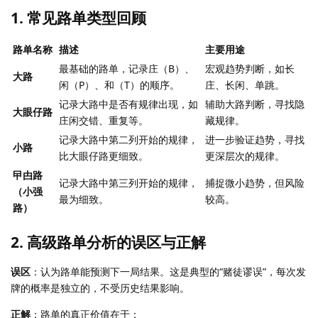
1. 常见路单类型回顾
路单名称
描述
主要用途
最基础的路单，记录庄（B）、
宏观趋势判断，如长
大路
闲（P）、和（T）的顺序。
庄、长闲、单跳。
记录大路中是否有规律出现，如
辅助大路判断，寻找隐
大眼仔路
庄闲交错、重复等。
藏规律。
记录大路中第二列开始的规律，
进一步验证趋势，寻找
小路
比大眼仔路更细致。
更深层次的规律。
曱甴路
记录大路中第三列开始的规律，
捕捉微小趋势，但风险
（小强
最为细致。
较高。
路）
2. 高级路单分析的误区与正解
误区
：认为路单能预测下一局结果。这是典型的“赌徒谬误”，每次发
牌的概率是独立的，不受历史结果影响。
正解
：路单的真正价值在于：