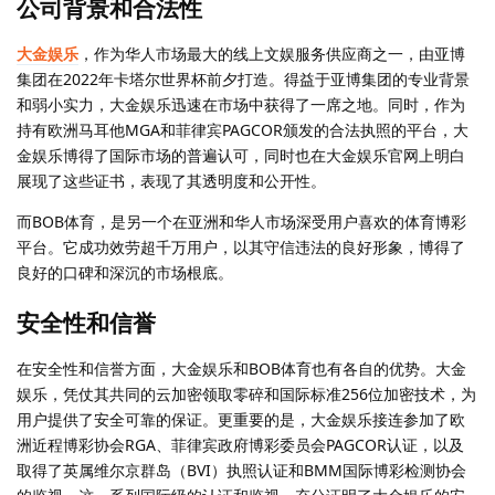
公司背景和合法性
大金娱乐
，作为华人市场最大的线上文娱服务供应商之一，由亚博
集团在2022年卡塔尔世界杯前夕打造。得益于亚博集团的专业背景
和弱小实力，大金娱乐迅速在市场中获得了一席之地。同时，作为
持有欧洲马耳他MGA和菲律宾PAGCOR颁发的合法执照的平台，大
金娱乐博得了国际市场的普遍认可，同时也在大金娱乐官网上明白
展现了这些证书，表现了其透明度和公开性。
而BOB体育，是另一个在亚洲和华人市场深受用户喜欢的体育博彩
平台。它成功效劳超千万用户，以其守信违法的良好形象，博得了
良好的口碑和深沉的市场根底。
安全性和信誉
在安全性和信誉方面，大金娱乐和BOB体育也有各自的优势。大金
娱乐，凭仗其共同的云加密领取零碎和国际标准256位加密技术，为
用户提供了安全可靠的保证。更重要的是，大金娱乐接连参加了欧
洲近程博彩协会RGA、菲律宾政府博彩委员会PAGCOR认证，以及
取得了英属维尔京群岛（BVI）执照认证和BMM国际博彩检测协会