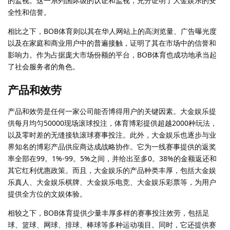
的监视。这一系列国际级的认证和监视，充分证明了大金娱乐的安
全性和信誉。
相比之下，BOB体育则以其在华人网站上的高浏览量、广告曝光度
以及在家庭和商业用户中的普遍接触，证明了其在市场中的信誉和
影响力。作为占据庞大市场份额的平台，BOB体育也成功地承当起
了社会服务者的角色。
产品和效劳
产品和效劳是任何一家公司能否博得用户的关键因素。大金娱乐提
供每月均匀50000现场滚球投注，体育博彩提供超越2000种玩法，
以及零时差的无缝接轨滚球赛事投注。此外，大金娱乐也逐步与业
界知名的博彩产品供应商达成战略协作。它为一线赛事提供的返奖
率全部在99。1%-99。5%之间，并给出至多0。38%的金额返还和
其它红利优惠政策。而且，大金娱乐的产品种类丰厚，包括大金娱
乐真人、大金娱乐棋牌、大金娱乐电竞、大金娱乐彩票等，为用户
提供全方位的文娱体验。
相较之下，BOB体育提供少量丰厚多样的赛事投注效劳，包括足
球、篮球、网球、排球、棒球等多种运动项目。同时，它还提供赛