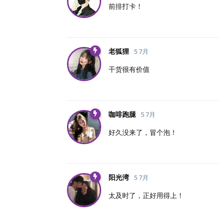
前排打卡！
老狐狸
5 7月
干货很有价值
咖啡跑腿
5 7月
好久没来了，冒个泡！
阳光湾
5 7月
太及时了，正好用得上！