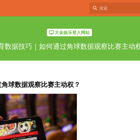
大金娱乐登入网站
育数据技巧｜如何通过角球数据观察比赛主动
过角球数据观察比赛主动权？