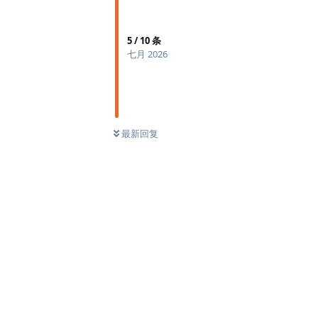
5
/
10
条
七月 2026
最新回复