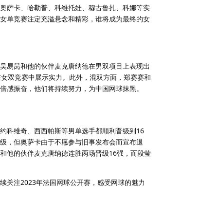
奥萨卡、哈勒普、科维托娃、穆古鲁扎、科娜等实
女单竞赛注定充溢悬念和精彩，谁将成为最终的女
吴易昺和他的伙伴麦克唐纳德在男双项目上表现出
在女双竞赛中展示实力。此外，混双方面，郑赛赛和
倍感振奋，他们将持续努力，为中国网球抹黑。
约科维奇、西西帕斯等男单选手都顺利晋级到16
级，但奥萨卡由于不愿参与旧事发布会而宣布退
和他的伙伴麦克唐纳德连胜两场晋级16强，而段莹
关注2023年法国网球公开赛，感受网球的魅力